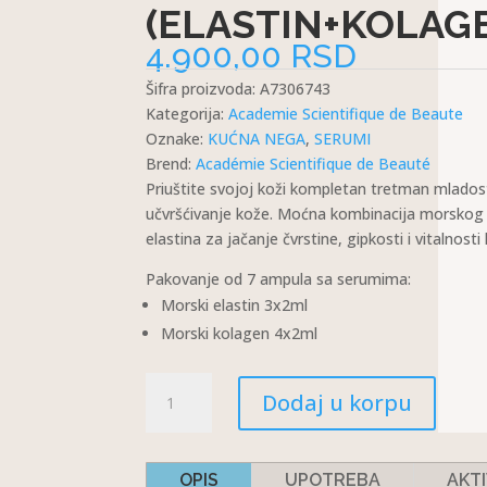
(ELASTIN+KOLAG
4.900,00
RSD
Šifra proizvoda:
A7306743
Kategorija:
Academie Scientifique de Beaute
Oznake:
KUĆNA NEGA
,
SERUMI
Brend:
Académie Scientifique de Beauté
Priuštite svojoj koži kompletan tretman mlados
učvršćivanje kože. Moćna kombinacija morsko
elastina za jačanje čvrstine, gipkosti i vitalnosti
Pakovanje od 7 ampula sa serumima:
Morski elastin 3x2ml
Morski kolagen 4x2ml
SET
Dodaj u korpu
AMPULA:
YOUTH
CELESTE
OPIS
UPOTREBA
AKTI
(ELASTIN+KOLAGEN)