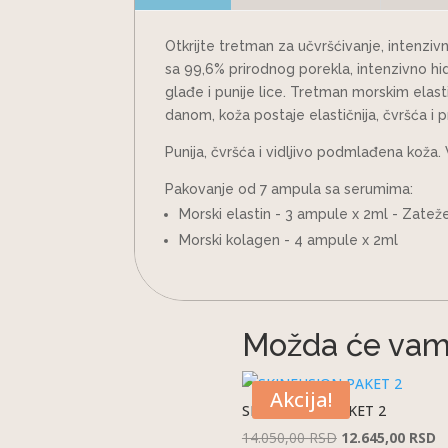
KOLIČINA
Otkrijte tretman za učvršćivanje, intenzi
sa 99,6% prirodnog porekla, intenzivno hidri
glađe i punije lice. Tretman morskim elasti
danom, koža postaje elastičnija, čvršća i pr
Punija, čvršća i vidljivo podmlađena koža
Pakovanje od 7 ampula sa serumima:
Morski elastin - 3 ampule x 2ml - Zatež
Morski kolagen - 4 ampule x 2ml
Možda će vam 
Akcija!
SKINFUSION PAKET 2
Originalna
T
14.050,00
RSD
12.645,00
RSD