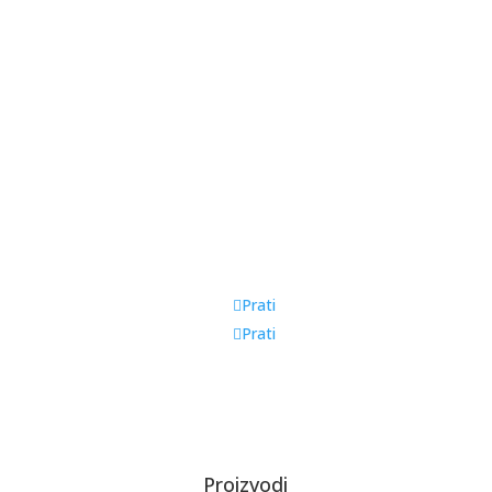
Prati
Prati
Proizvodi