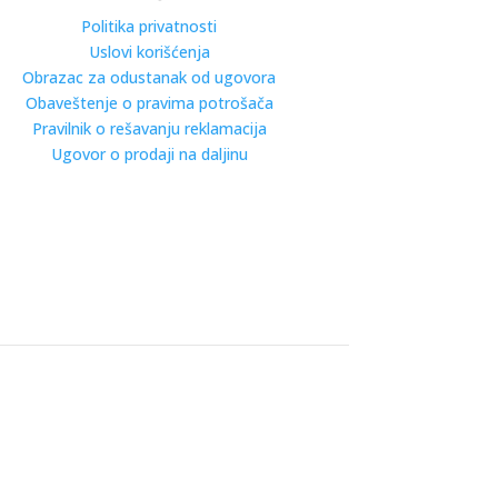
Politika privatnosti
Uslovi korišćenja
Obrazac za odustanak od ugovora
Obaveštenje o pravima potrošača
Pravilnik o rešavanju reklamacija
Ugovor o prodaji na daljinu