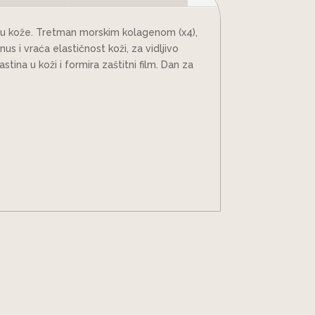
ciju kože. Tretman morskim kolagenom (x4),
us i vraća elastičnost koži, za vidljivo
tina u koži i formira zaštitni film. Dan za