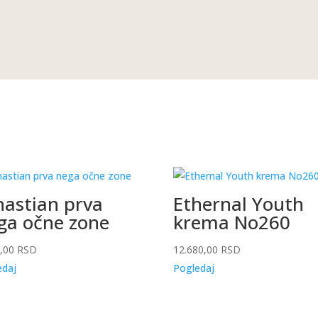
ena
:
2.645,00 RSD.
nastian prva
Ethernal Youth
ga očne zone
krema No260
0,00
RSD
12.680,00
RSD
edaj
Pogledaj