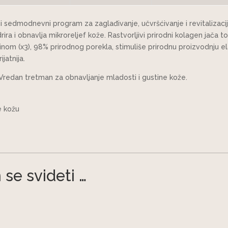
vni sedmodnevni program za zaglađivanje, učvršćivanje i revitaliza
ra i obnavlja mikroreljef kože. Rastvorljivi prirodni kolagen jača ton
nom (x3), 98% prirodnog porekla, stimuliše prirodnu proizvodnju elas
ijatnija.
. Vredan tretman za obnavljanje mladosti i gustine kože.
e kožu
se svideti …
renutna