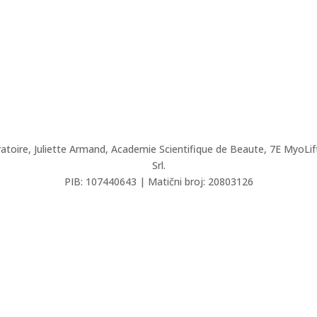
ratoire, Juliette Armand,
Academie Scientifique de Beaute,
7E
MyoLif
Srl.
PIB: 107440643 | Matični broj: 20803126