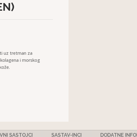
EN)
ti uz tretman za
g kolagena i morskog
 kože.
VNI SASTOJCI
SASTAV-INCI
DODATNE INFO