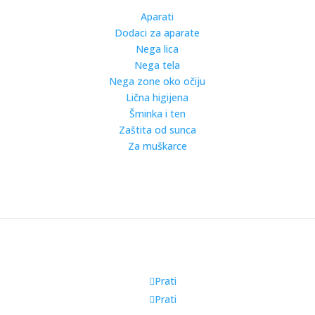
Aparati
Dodaci za aparate
Nega lica
Nega tela
Nega zone oko očiju
Lična higijena
Šminka i ten
Zaštita od sunca
Za muškarce
Prati
Prati