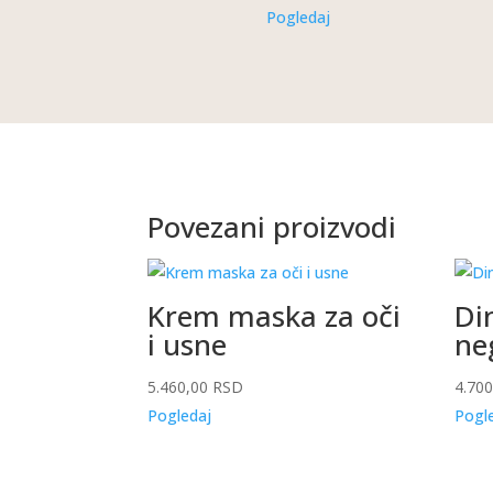
cena
c
Pogledaj
je
je
bila:
1
14.050,00 RSD.
Povezani proizvodi
Krem maska za oči
Di
i usne
ne
5.460,00
RSD
4.70
Pogledaj
Pogl