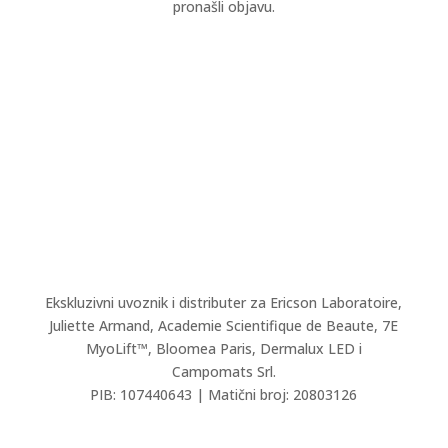
pronašli objavu.
Tip kože
Tekstura
Namena
Ekskluzivni uvoznik i distributer za Ericson Laboratoire,
Poništi filtere
Juliette Armand,
Academie Scientifique de Beaute,
7E
MyoLift™, Bloomea Paris, Dermalux LED i
Campomats Srl.
PIB: 107440643 | Matični broj: 20803126