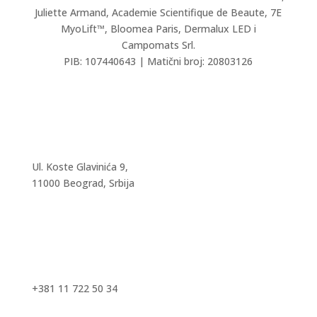
Juliette Armand,
Academie Scientifique de Beaute,
7E
MyoLift™, Bloomea Paris, Dermalux LED i
Campomats Srl.
PIB: 107440643 | Matični broj: 20803126
Ul. Koste Glavinića 9,
11000 Beograd, Srbija
+381 11 722 50 34