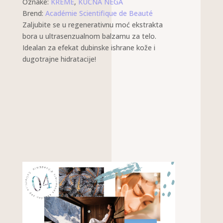
Oznake:
KREME
,
KUĆNA NEGA
Brend:
Académie Scientifique de Beauté
Zaljubite se u regenerativnu moć ekstrakta
bora u ultrasenzualnom balzamu za telo.
Idealan za efekat dubinske ishrane kože i
dugotrajne hidratacije!