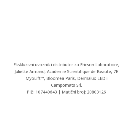
Ekskluzivni uvoznik i distributer za Ericson Laboratoire,
Juliette Armand,
Academie Scientifique de Beaute,
7E
MyoLift™, Bloomea Paris, Dermalux LED i
Campomats Srl.
PIB: 107440643 | Matični broj: 20803126