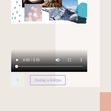
BALZAM
Dodaj u korpu
ZA
TELO
-
POLARNA
MEKOĆA
KOLIČINA