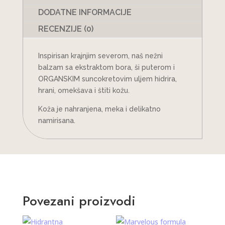
DODATNE INFORMACIJE
RECENZIJE (0)
Inspirisan krajnjim severom, naš nežni
balzam sa ekstraktom bora, ši puterom i
ORGANSKIM suncokretovim uljem hidrira,
hrani, omekšava i štiti kožu.
Koža je nahranjena, meka i delikatno
namirisana.
Povezani proizvodi