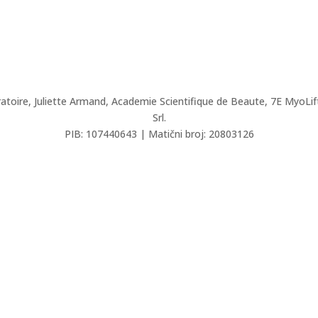
ratoire, Juliette Armand,
Academie Scientifique de Beaute,
7E
MyoLif
Srl.
PIB: 107440643 | Matični broj: 20803126