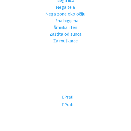
Nega lica
Nega tela
Nega zone oko očiju
Lična higijena
Šminka i ten
Zaštita od sunca
Za muškarce
Prati
Prati