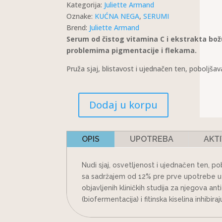
Kategorija:
Juliette Armand
Oznake:
KUĆNA NEGA
,
SERUMI
Brend:
Juliette Armand
Serum od čistog vitamina C i ekstrakta bo
problemima pigmentacije i flekama.
Pruža sjaj, blistavost i ujednačen ten, poboljšava
Dodaj u korpu
GLOW
C
12%
OPIS
UPOTREBA
AKTI
KOLIČINA
Nudi sjaj, osvetljenost i ujednačen ten, pob
sa sadržajem od 12% pre prve upotrebe u s
objavljenih kliničkih studija za njegova ant
(biofermentacija) i fitinska kiselina inhib