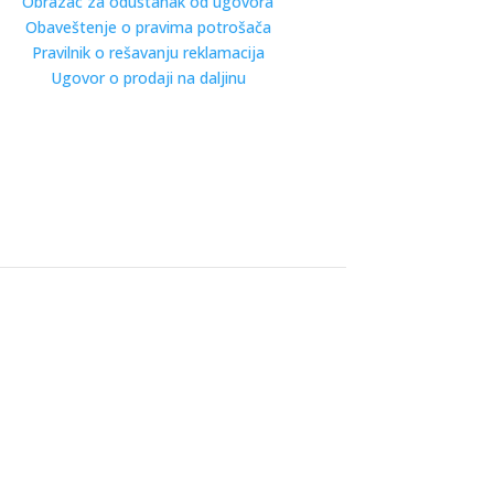
Obrazac za odustanak od ugovora
Obaveštenje o pravima potrošača
Pravilnik o rešavanju reklamacija
Ugovor o prodaji na daljinu