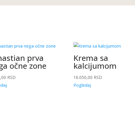
nastian prva
Krema sa
ga očne zone
kalcijumom
0,00
RSD
16.050,00
RSD
edaj
Pogledaj