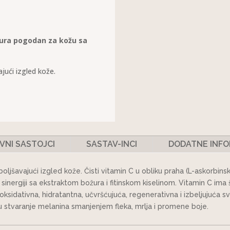
žura pogodan za kožu sa
jući izgled kože.
VNI SASTOJCI
SASTAV-INCI
DODATNE INFO
oljšavajući izgled kože. Čisti vitamin C u obliku praha (L-askorbinsk
inergiji sa ekstraktom božura i fitinskom kiselinom. Vitamin C im
ioksidativna, hidratantna, učvršćujuća, regenerativna i izbeljujuća s
iraju stvaranje melanina smanjenjem fleka, mrlja i promene boje.