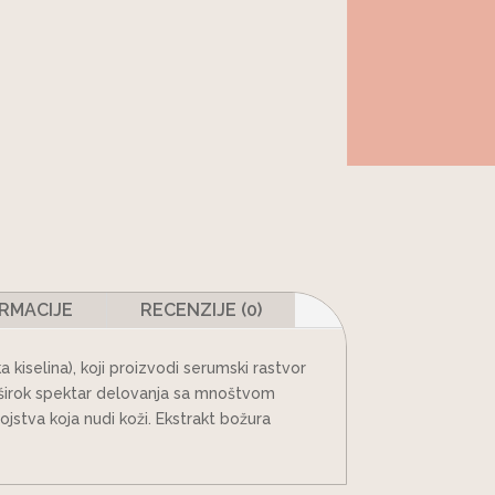
RMACIJE
RECENZIJE (0)
a kiselina), koji proizvodi serumski rastvor
a širok spektar delovanja sa mnoštvom
vojstva koja nudi koži. Ekstrakt božura