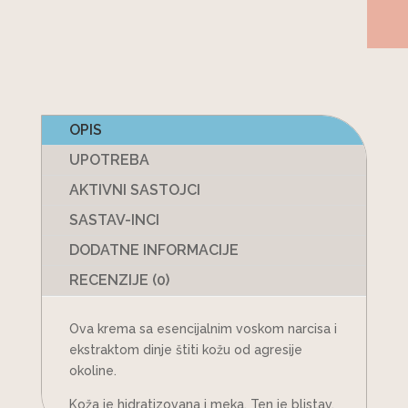
OPIS
UPOTREBA
AKTIVNI SASTOJCI
SASTAV-INCI
DODATNE INFORMACIJE
RECENZIJE (0)
Ova krema sa esencijalnim voskom narcisa i
ekstraktom dinje štiti kožu od agresije
okoline.
Koža je hidratizovana i meka. Ten je blistav.