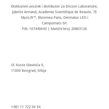
Ekskluzivni uvoznik i distributer za Ericson Laboratoire,
Juliette Armand,
Academie Scientifique de Beaute,
7E
MyoLift™, Bloomea Paris, Dermalux LED i
Campomats Srl.
PIB: 107440643 | Matični broj: 20803126
Ul. Koste Glavinića 9,
11000 Beograd, Srbija
+381 11 722 50 34