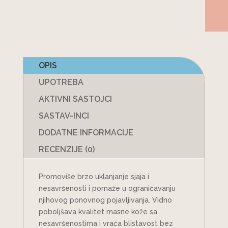
OPIS
UPOTREBA
AKTIVNI SASTOJCI
SASTAV-INCI
DODATNE INFORMACIJE
RECENZIJE (0)
Promoviše brzo uklanjanje sjaja i
nesavršenosti i pomaže u ograničavanju
njihovog ponovnog pojavljivanja. Vidno
poboljšava kvalitet masne kože sa
nesavršenostima i vraća blistavost bez