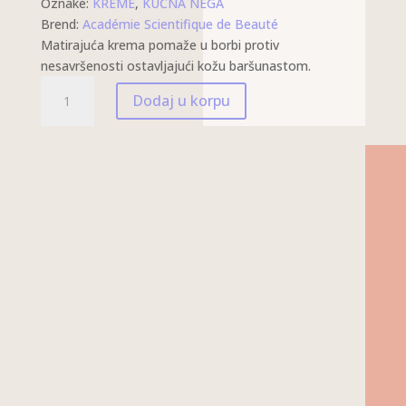
Oznake:
KREME
,
KUĆNA NEGA
Brend:
Académie Scientifique de Beauté
Matirajuća krema pomaže u borbi protiv
nesavršenosti ostavljajući kožu baršunastom.
PILING
Dodaj u korpu
KREMA
ZA
NORMALIZACIJU
KOLIČINA