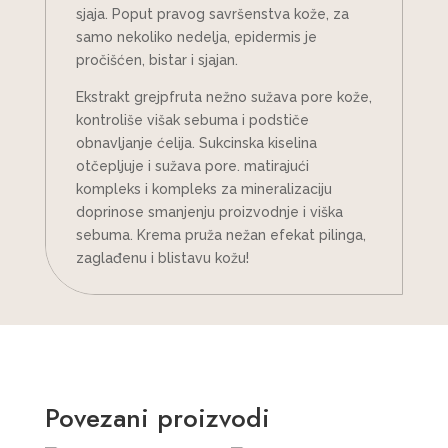
sjaja. Poput pravog savršenstva kože, za
samo nekoliko nedelja, epidermis je
pročišćen, bistar i sjajan.
Ekstrakt grejpfruta nežno sužava pore kože,
kontroliše višak sebuma i podstiče
obnavljanje ćelija. Sukcinska kiselina
otčepljuje i sužava pore. matirajući
kompleks i kompleks za mineralizaciju
doprinose smanjenju proizvodnje i viška
sebuma. Krema pruža nežan efekat pilinga,
zaglađenu i blistavu kožu!
Povezani proizvodi