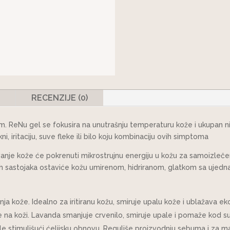
E
RECENZIJE (0)
. ReNu gel se fokusira na unutrašnju temperaturu kože i ukupan ni
ni, iritaciju, suve fleke ili bilo koju kombinaciju ovih simptoma
e kože će pokrenuti mikrostrujnu energiju u kožu za samoizlečenje,
vnih sastojaka ostaviće kožu umirenom, hidriranom, glatkom sa uje
nja kože. Idealno za iritiranu kožu, smiruje upalu kože i ublažava ek
e na koži. Lavanda smanjuje crvenilo, smiruje upale i pomaže kod su
e stimulišući ćelijsku obnovu. Reguliše proizvodnju sebuma i za m