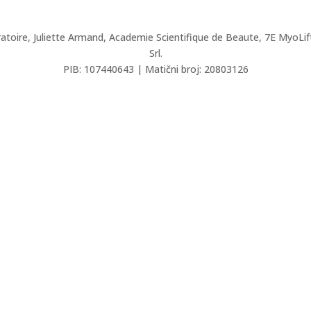
ratoire, Juliette Armand,
Academie Scientifique de Beaute,
7E
MyoLif
Srl.
PIB: 107440643 | Matični broj: 20803126