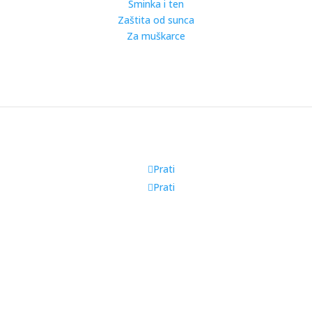
Šminka i ten
Zaštita od sunca
Za muškarce
Prati
Prati