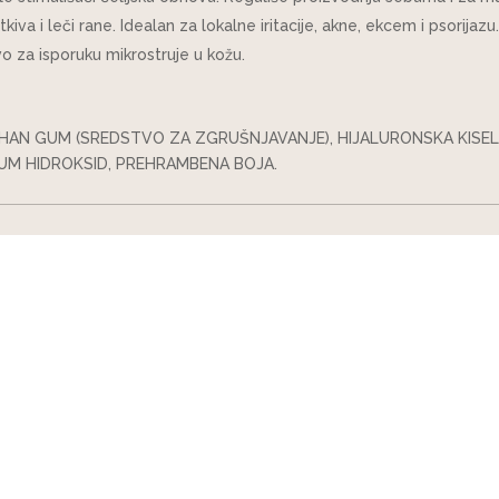
tkiva i leči rane. Idealan za lokalne iritacije, akne, ekcem i psorija
o za isporuku mikrostruje u kožu.
THAN GUM (SREDSTVO ZA ZGRUŠNJAVANJE), HIJALURONSKA KISELI
JUM HIDROKSID, PREHRAMBENA BOJA.