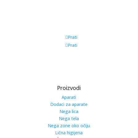
Prati
Prati
Proizvodi
Aparati
Dodaci za aparate
Nega lica
Nega tela
Nega zone oko očiju
Lična higijena