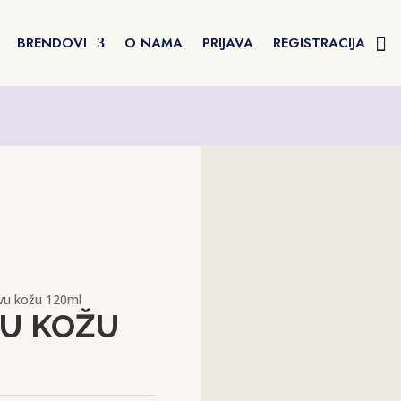
BRENDOVI
O NAMA
PRIJAVA
REGISTRACIJA
vu kožu 120ml
VU KOŽU