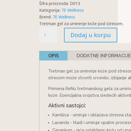
Šifra proizvoda:
D013
Kategorija:
7E Wellness
Brend:
7E Wellness
Tretman gel za umirenje kože pod stresom.
RENU
Dodaj u korpu
GEL
ZA
SUVU
OPIS
DODATNE INFORMACIJ
KOŽU
120ML
KOLIČINA
Tretman gel za umirenje kože pod stresom
stresom može stvoriti crvenilo, izbijanje ak
Primena ReNu tretmanskog gela za umirivanj
kože. Esencijalna svojstva sledećih akti
Aktivni sastojci:
Kamilica - umiruje i ublažava stresna sta
Lavanda - hladi i umiruje upalne proces
Geranijum - jača oslabljenu kožu od upal