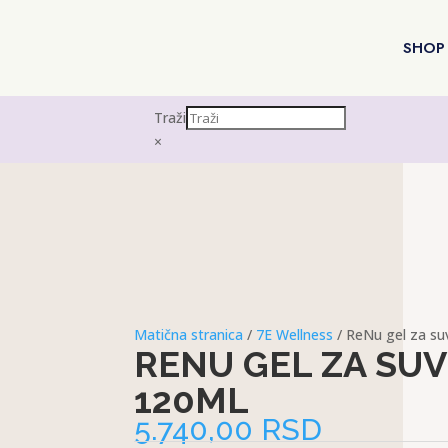
SHOP
Traži
×
Matična stranica
/
7E Wellness
/ ReNu gel za su
RENU GEL ZA SU
120ML
5.740,00
RSD