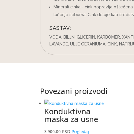
Minerali cinka - cink popravlja oštećena 
lučenje sebuma. Cink deluje kao sredstv
SASTAV:
VODA, BILJNI GLICERIN, KARBOMER, XAN
LAVANDE, ULJE GERANIUMA, CINK, NATRI
Povezani proizvodi
Konduktivna
maska za usne
3.900,00
RSD
Pogledaj