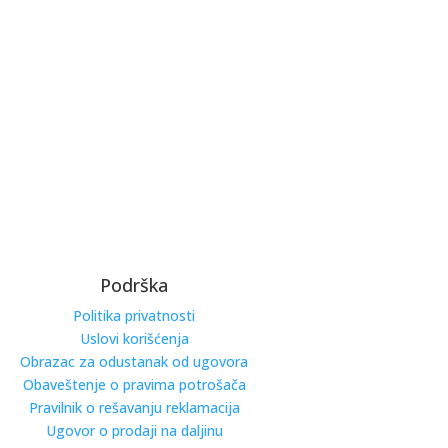
Podrška
Politika privatnosti
Uslovi korišćenja
Obrazac za odustanak od ugovora
Obaveštenje o pravima potrošača
Pravilnik o rešavanju reklamacija
Ugovor o prodaji na daljinu