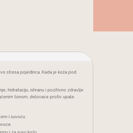
vo stresa pojedinca. Kada je koža pod
 hidrataciju, ishranu i pozitivno zdravlje
dnačenim tonom, delovaće protiv upale.
cem i suvoću.
voće.
asnu i za suvu kožu.