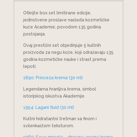
Otkrijte box set limitirane edicije,
jedinstvene proslave nasleđa kozmetičke
kuće Academie, povodom 135 godina
postojanja.
Ovaj prestižni set objedinjuje 5 kultnih
proizvoda za negu kože, koji odražavaju 135
godina kozmetičke nauke i strast prema
lepoti:
1890: Princeza krema (30 ml)
Legendarna hranljiva krema, simbol
istorijskog iskustva Akademije.
1954: Lagani fluid (30 ml)
Kultni hidratantni tretman sa finom i
svilenkastom teksturom.