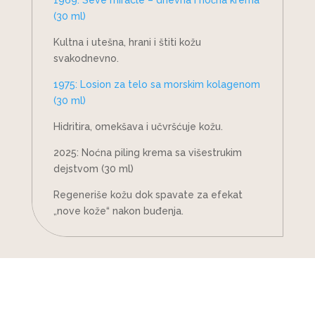
1969: Seve miracle – dnevna i noćna krema
(30 ml)
Kultna i utešna, hrani i štiti kožu
svakodnevno.
1975: Losion za telo sa morskim kolagenom
(30 ml)
Hidritira, omekšava i učvršćuje kožu.
2025: Noćna piling krema sa višestrukim
dejstvom (30 ml)
Regeneriše kožu dok spavate za efekat
„nove kože“ nakon buđenja.