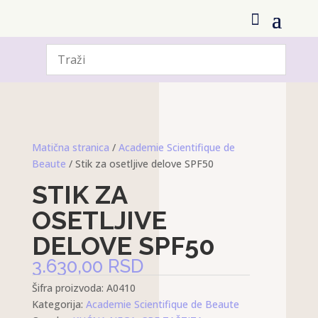
Matična stranica
/
Academie Scientifique de
Beaute
/ Stik za osetljive delove SPF50
STIK ZA
OSETLJIVE
DELOVE SPF50
3.630,00
RSD
Šifra proizvoda:
A0410
Kategorija:
Academie Scientifique de Beaute