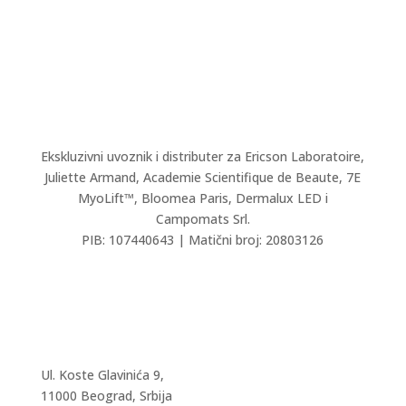
Ekskluzivni uvoznik i distributer za Ericson Laboratoire,
Juliette Armand,
Academie Scientifique de Beaute,
7E
MyoLift™, Bloomea Paris, Dermalux LED i
Campomats Srl.
PIB: 107440643 | Matični broj: 20803126
Ul. Koste Glavinića 9,
11000 Beograd, Srbija