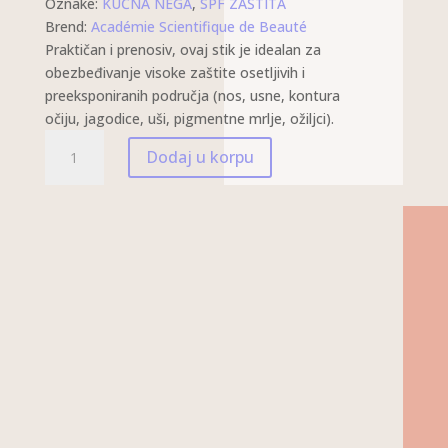
Oznake:
KUĆNA NEGA
,
SPF ZAŠTITA
Brend:
Académie Scientifique de Beauté
Praktičan i prenosiv, ovaj stik je idealan za
obezbeđivanje visoke zaštite osetljivih i
preeksponiranih područja (nos, usne, kontura
očiju, jagodice, uši, pigmentne mrlje, ožiljci).
STIK
Dodaj u korpu
ZA
OSETLJIVE
DELOVE
SPF50
KOLIČINA