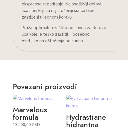
ekspresno repariranje. Najosetljiviji delovi
lica i oni koji su najizloženiji suncu biće
zaštićeni u jednom koraku!
Pruža optimalnu zaštitu od sunca za delove
lica koje je teško zaštititi i posebno
osetljivo na oštećenja od sunca.
Povezani proizvodi
Marvelous
formula
Hydrastiane
hidrantna
13.500,00
RSD