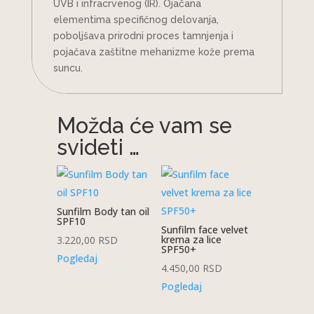
UVB i infracrvenog (IR). Ojačana
elementima specifičnog delovanja,
poboljšava prirodni proces tamnjenja i
pojačava zaštitne mehanizme kože prema
suncu.
Možda će vam se
svideti …
Sunfilm Body tan oil
SPF10
Sunfilm face velvet
krema za lice
3.220,00
RSD
SPF50+
Pogledaj
4.450,00
RSD
Pogledaj