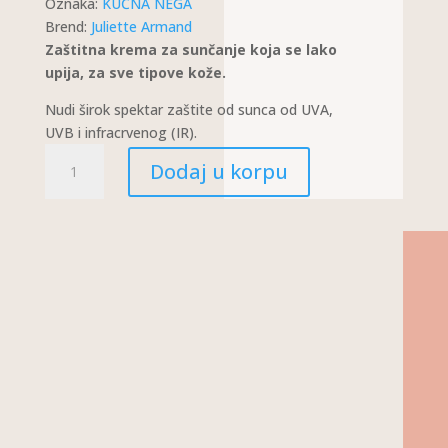
Oznaka:
KUĆNA NEGA
Brend:
Juliette Armand
Zaštitna krema za sunčanje koja se lako
upija, za sve tipove kože.
Nudi širok spektar zaštite od sunca od UVA,
UVB i infracrvenog (IR).
SUNFILM
Dodaj u korpu
FACE
AND
BODY
KREMA
SPF10
KOLIČINA