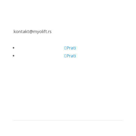
kontakt@myolift.rs
Prati
Prati