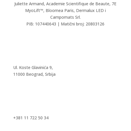
Juliette Armand,
Academie Scientifique de Beaute,
7E
MyoLift™, Bloomea Paris, Dermalux LED i
Campomats Srl.
PIB: 107440643 | Matični broj: 20803126
Ul. Koste Glavinića 9,
11000 Beograd, Srbija
+381 11 722 50 34