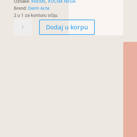
Oznake:
KREME
,
KUĆNA NEGA
Brend:
Derm Acte
2 u 1 za konturu očiju.
ULTIMATIVNA
Dodaj u korpu
KREMA
ZA
OČNU
ZONU
KOLIČINA