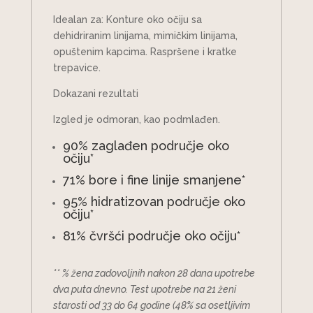
Idealan za: Konture oko očiju sa
dehidriranim linijama, mimičkim linijama,
opuštenim kapcima. Raspršene i kratke
trepavice.
Dokazani rezultati
Izgled je odmoran, kao podmlađen.
90% zaglađen područje oko
očiju*
71% bore i fine linije smanjene*
95% hidratizovan područje oko
očiju*
81% čvršći područje oko očiju*
** % žena zadovoljnih nakon 28 dana upotrebe
dva puta dnevno. Test upotrebe na 21 ženi
starosti od 33 do 64 godine (48% sa osetljivim